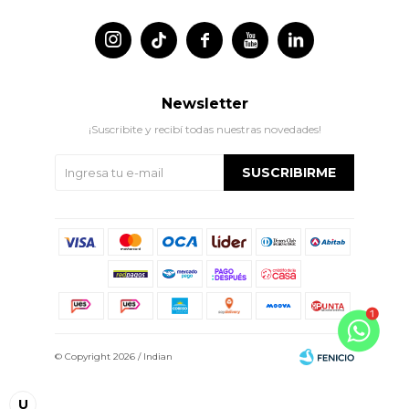




Newsletter
¡Suscribite y recibí todas nuestras novedades!
SUSCRIBIRME
© Copyright 2026 / Indian
U