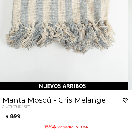
Manta Moscú - Gris Melange
17347835417217
899
$
764
$