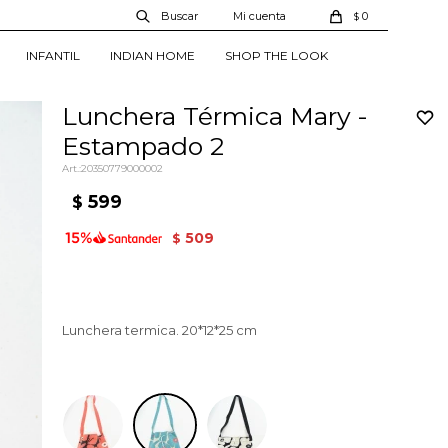
0
$
INFANTIL
INDIAN HOME
SHOP THE LOOK
Lunchera Térmica Mary -
Estampado 2
20350779000002
599
$
509
$
Lunchera termica. 20*12*25 cm
Estampado 2