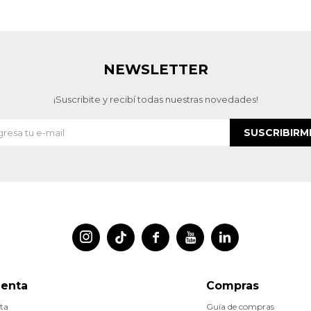
NEWSLETTER
¡Suscribite y recibí todas nuestras novedades!
SUSCRIBIRM




uenta
Compras
ta
Guía de compras