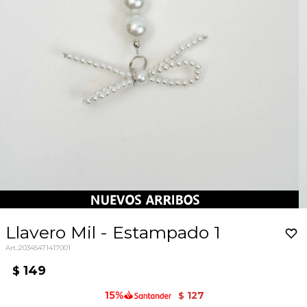
Llavero Mil - Estampado 1
20345471417001
149
$
127
$