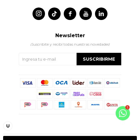




Newsletter
¡Suscribite y recibí todas nuestras novedades!
SUSCRIBIRME
© Copyright 2026 / Indian
U