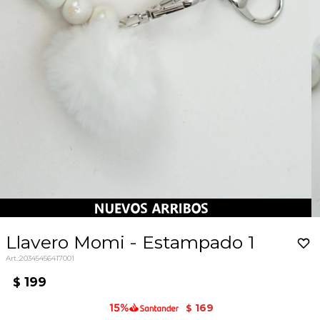
Llavero Momi - Estampado 1
20345456417001
199
$
169
$