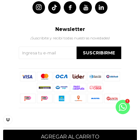




Newsletter
¡Suscribite y recibí todas nuestras novedades!
SUSCRIBIRME
© Copyright 2026 / Indian
U
AGREGAR AL CARRITO