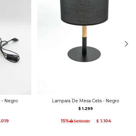
 - Negro
Lampara De Mesa Celis - Negro
1.299
$
1.019
1.104
$