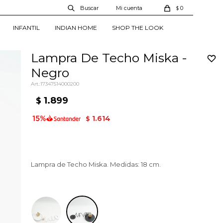
0
$
INFANTIL
INDIAN HOME
SHOP THE LOOK
Lampra De Techo Miska -
Negro
17347514000200
1.899
$
1.614
$
Lampra de Techo Miska. Medidas: 18 cm.
Negro