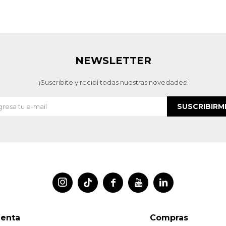
NEWSLETTER
¡Suscribite y recibí todas nuestras novedades!
SUSCRIBIRM




uenta
Compras