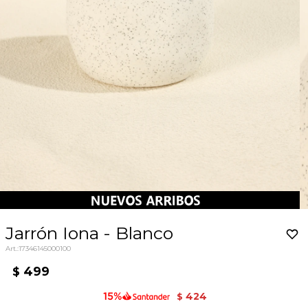
Jarrón Iona - Blanco
17346145000100
499
$
424
$