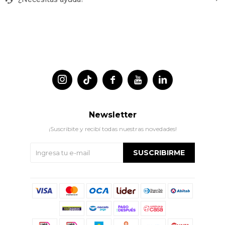




Newsletter
¡Suscribite y recibí todas nuestras novedades!
SUSCRIBIRME