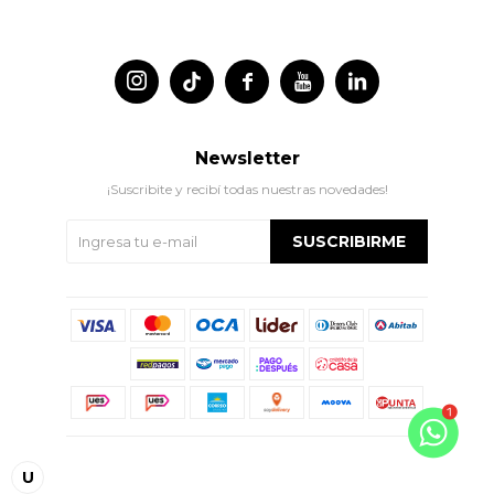




Newsletter
¡Suscribite y recibí todas nuestras novedades!
SUSCRIBIRME
© Copyright 2026 / Indian
U