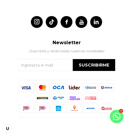




Newsletter
¡Suscribite y recibí todas nuestras novedades!
SUSCRIBIRME
© Copyright 2026 / Indian
U