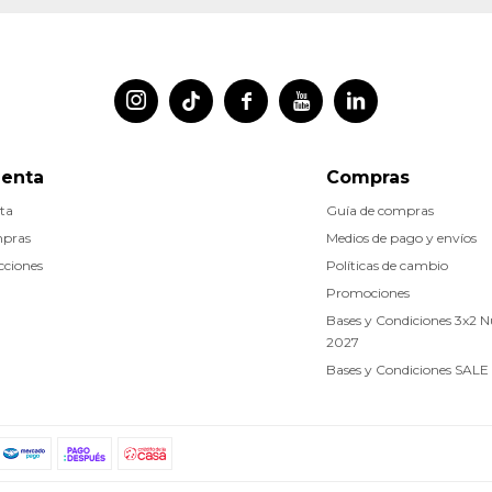




uenta
Compras
ta
Guía de compras
mpras
Medios de pago y envíos
cciones
Políticas de cambio
Promociones
Bases y Condiciones 3x2 
2027
Bases y Condiciones SALE