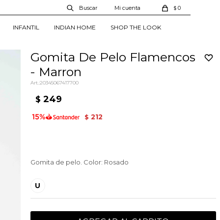
0
$
INFANTIL
INDIAN HOME
SHOP THE LOOK
Gomita De Pelo Flamencos
- Marron
20345067417700
249
$
212
$
Gomita de pelo. Color: Rosado
U