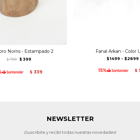
ro Norris - Estampado 2
Fanal Arkan - Color 
$1499
-
$2699
799
399
$
$
$
339
$
NEWSLETTER
¡Suscribite y recibí todas nuestras novedades!