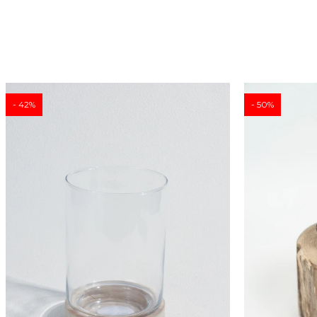
42
50