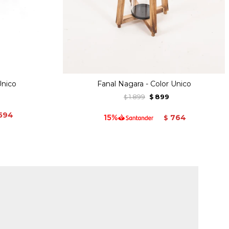
Unico
Fanal Nagara - Color Unico
1.899
899
$
$
594
764
$