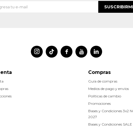
SUSCRIBIRM




uenta
Compras
ta
Guía de compras
mpras
Medios de pago y envíos
cciones
Políticas de cambio
Promociones
Bases y Condiciones 3x2 
2027
Bases y Condiciones SALE