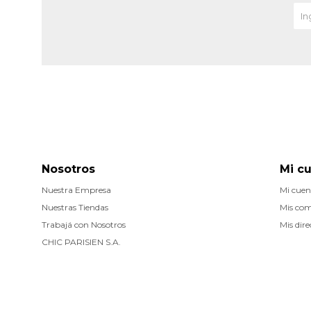
Nosotros
Mi c
Nuestra Empresa
Mi cuen
Nuestras Tiendas
Mis co
Trabajá con Nosotros
Mis dire
CHIC PARISIEN S.A.