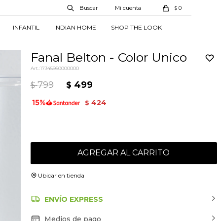
0
$
INFANTIL
INDIAN HOME
SHOP THE LOOK
Fanal Belton - Color Unico
17345950000000
799
499
$
$
424
$
AGREGAR AL CARRITO
Ubicar en tienda
ENVÍO EXPRESS
Medios de pago