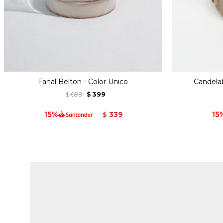
Fanal Belton - Color Unico
Candelab
699
399
$
$
339
$