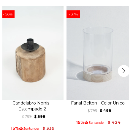
50
37
Candelabro Norris -
Fanal Belton - Color Unico
Estampado 2
799
499
$
$
799
399
$
$
424
$
339
$