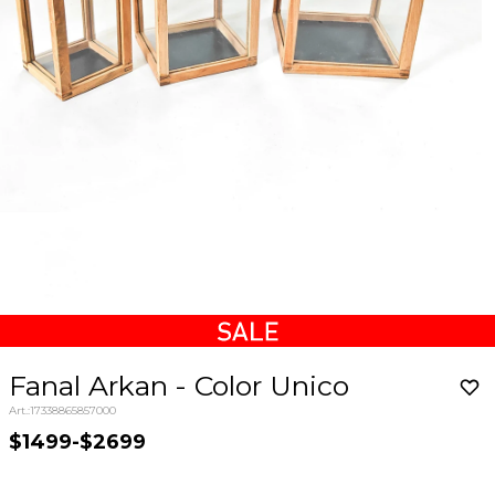
Fanal Arkan - Color Unico
17338865857000
$1499
-
$2699