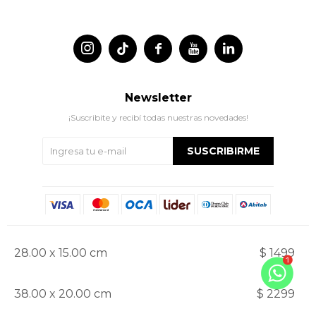




Newsletter
¡Suscribite y recibí todas nuestras novedades!
SUSCRIBIRME
28.00 x 15.00 cm
$ 1499
38.00 x 20.00 cm
$ 2299
© Copyright 2026 / Indian