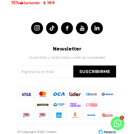
169
$




Newsletter
¡Suscribite y recibí todas nuestras novedades!
SUSCRIBIRME
© Copyright 2026 / Indian