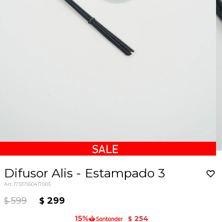
Difusor Alis - Estampado 3
17337550417003
599
299
$
$
254
$