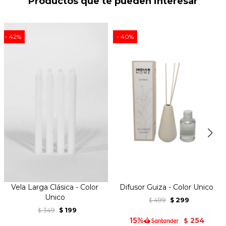
Productos que te pueden interesar
42
40
Vela Larga Clásica - Color
Difusor Guiza - Color Unico
Unico
499
299
$
$
349
199
$
$
254
$