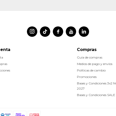




uenta
Compras
ta
Guía de compras
mpras
Medios de pago y envíos
cciones
Políticas de cambio
Promociones
Bases y Condiciones 3x2 
2027
Bases y Condiciones SALE