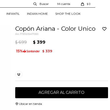
0
$
INFANTIL
INDIAN HOME
SHOP THE LOOK
Copón Ariana - Color Unico
17331205417000
699
399
$
$
339
$
U
AGREGAR AL CARRITO
Ubicar en tienda