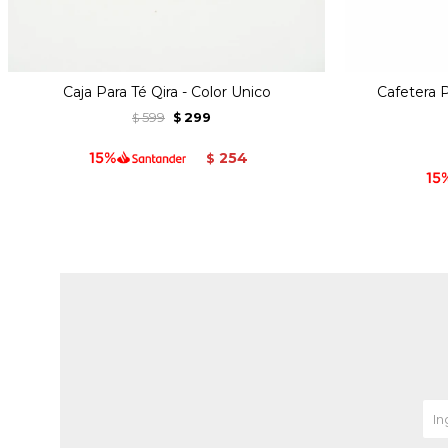
Caja Para Té Qira - Color Unico
Cafetera 
599
299
$
$
254
$