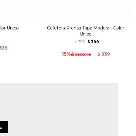
lor Unico
Cafetera Prensa Tapa Madera - Color
Unico
799
399
$
$
339
339
$
E