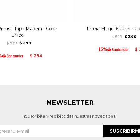
Prensa Tapa Madera - Color
Tetera Magui 600ml - Co
Unico
549
399
$
$
599
299
$
$
$
254
$
NEWSLETTER
¡Suscribite y recibí todas nuestras novedades!
SUSCRIBIRM