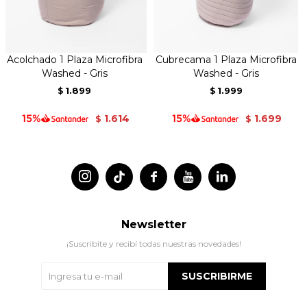
Acolchado 1 Plaza Microfibra
Cubrecama 1 Plaza Microfibra
Washed - Gris
Washed - Gris
1.899
1.999
$
$
1.614
1.699
$
$




Newsletter
¡Suscribite y recibí todas nuestras novedades!
SUSCRIBIRME