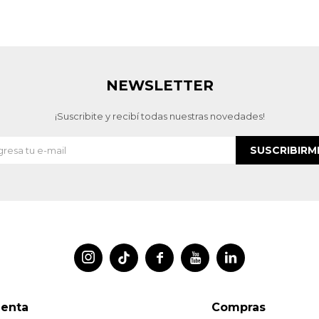
NEWSLETTER
¡Suscribite y recibí todas nuestras novedades!
SUSCRIBIRM




uenta
Compras