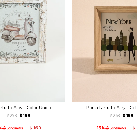
trato Aloy - Color Unico
Porta Retrato Aley - Co
299
199
269
199
$
$
$
$
169
$
$