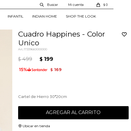
0
$
INFANTIL
INDIAN HOME
SHOP THE LOOK
Cuadro Happines - Color
Unico
17339660000000
499
199
$
$
169
$
Cartel de Hierro 30*20cm
AGREGAR AL CARRITO
Ubicar en tienda