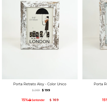
Porta Retrato Aloy - Color Unico
Porta Re
269
199
$
$
169
$