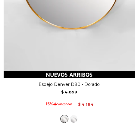
Espejo Denver D80 - Dorado
4.899
$
4.164
$