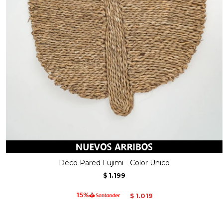
Deco Pared Fujimi - Color Unico
1.199
$
1.019
$