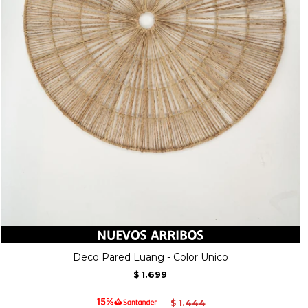
Deco Pared Luang - Color Unico
1.699
$
1.444
$