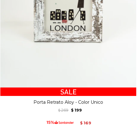
Porta Retrato Aloy - Color Unico
269
199
$
$
169
$