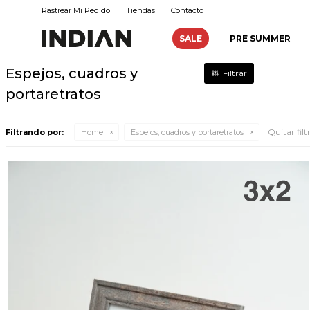
Rastrear Mi Pedido
Tiendas
Contacto
SALE
PRE SUMMER
Espejos, cuadros y
portaretratos
Quitar filt
Filtrando por:
Home
Espejos, cuadros y portaretratos