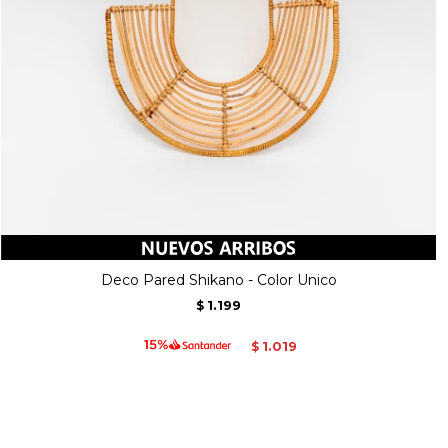
Deco Pared Shikano - Color Unico
1.199
$
1.019
$