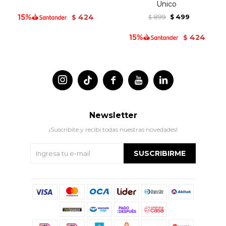
Unico
424
899
499
$
$
$
424
$




Newsletter
¡Suscribite y recibí todas nuestras novedades!
SUSCRIBIRME