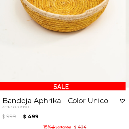
Bandeja Aphrika - Color Unico
17338636858000
999
499
$
$
424
$