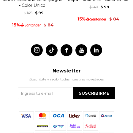
- Color Unico
149
99
$
$
149
99
$
$
84
$
84
$




Newsletter
¡Suscribite y recibí todas nuestras novedades!
SUSCRIBIRME