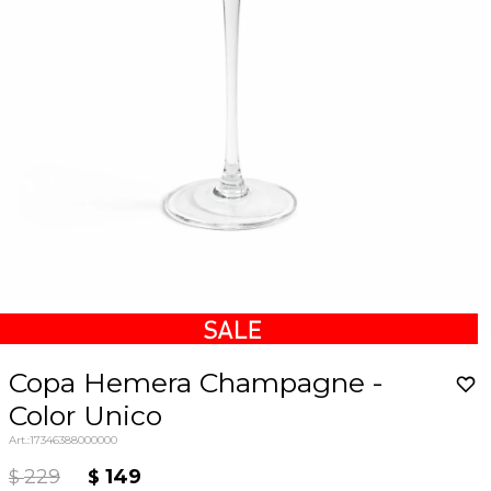
Copa Hemera Champagne -
Color Unico
17346388000000
229
149
$
$