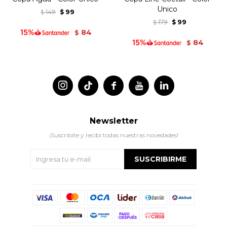
Unico
149
99
$
$
179
99
$
$
84
$
84
$




Newsletter
¡Suscribite y recibí todas nuestras novedades!
SUSCRIBIRME