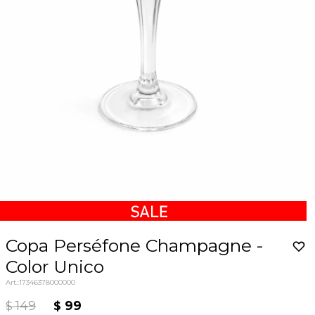
Copa Perséfone Champagne -
Color Unico
17346378000000
149
99
$
$