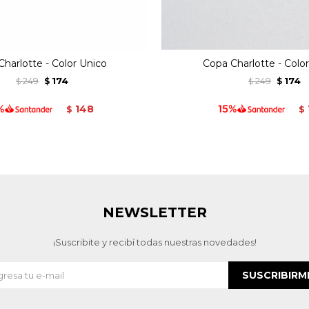
harlotte - Color Unico
Copa Charlotte - Colo
249
174
249
174
$
$
$
$
148
$
$
NEWSLETTER
¡Suscribite y recibí todas nuestras novedades!
SUSCRIBIRM