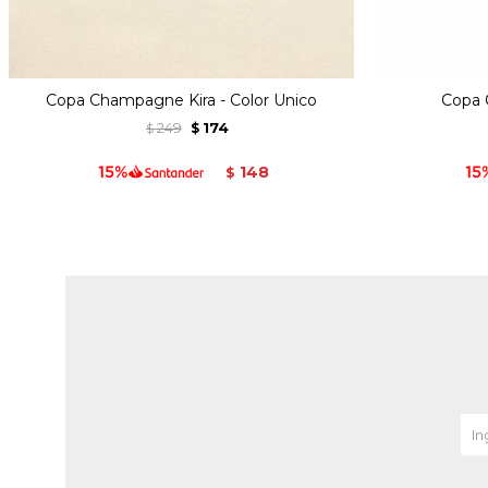
Copa Champagne Kira - Color Unico
Copa C
249
174
$
$
148
$