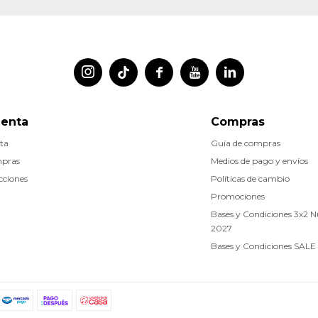




uenta
Compras
ta
Guía de compras
mpras
Medios de pago y envíos
cciones
Políticas de cambio
Promociones
Bases y Condiciones 3x2 
2027
Bases y Condiciones SALE