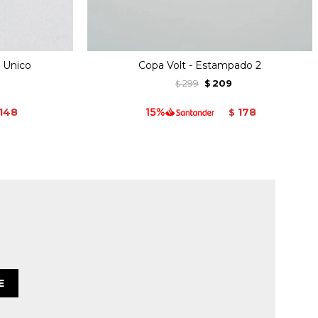
r Unico
Copa Volt - Estampado 2
299
209
$
$
148
178
$
E