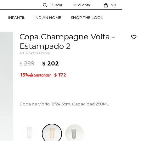
0
$
INFANTIL
INDIAN HOME
SHOP THE LOOK
Copa Champagne Volta -
Estampado 2
17349750000002
289
202
$
$
172
$
Copa de vidrio. 6*24.5cm. Capacidad 250ML
Estampado 2