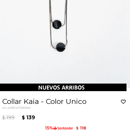
Collar Kaia - Color Unico
20351127000000
199
139
$
$
118
$