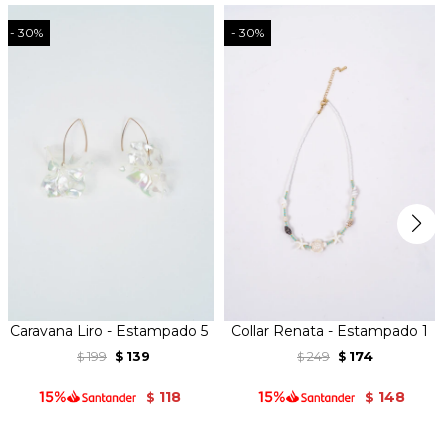
30
30
Caravana Liro - Estampado 5
Collar Renata - Estampado 1
199
139
249
174
$
$
$
$
118
148
$
$