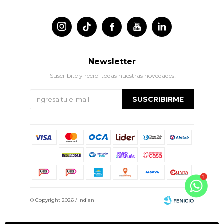




Newsletter
¡Suscribite y recibí todas nuestras novedades!
SUSCRIBIRME
© Copyright 2026 / Indian