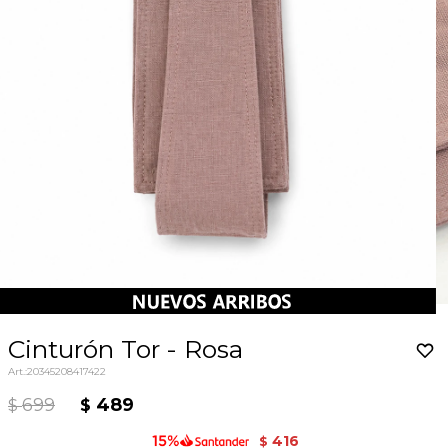
Cinturón Tor - Rosa
20345208417422
699
489
$
$
416
$