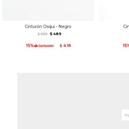
Cinturón Osqui - Negro
Ci
699
489
$
$
416
$