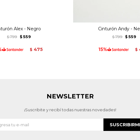
nturón Alex - Negro
Cinturón Andy - N
799
559
799
559
$
$
$
$
475
$
$
NEWSLETTER
¡Suscribite y recibí todas nuestras novedades!
SUSCRIBIRM