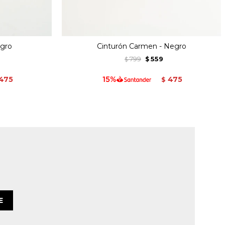
egro
Cinturón Carmen - Negro
799
559
$
$
475
475
$
E