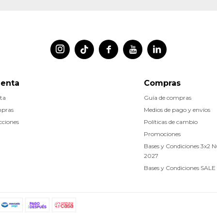




uenta
Compras
ta
Guía de compras
mpras
Medios de pago y envíos
cciones
Políticas de cambio
Promociones
Bases y Condiciones 3x2 
2027
Bases y Condiciones SALE