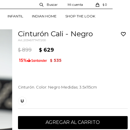
0
$
INFANTIL
INDIAN HOME
SHOP THE LOOK
Cinturón Cali - Negro
20345177417200
899
629
$
$
535
$
Cinturón. Color: Negro Medidas; 3.5x115cm
U
AGREGAR AL CARRITO