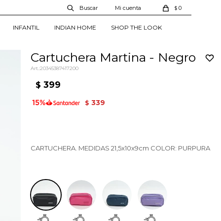
0
$
INFANTIL
INDIAN HOME
SHOP THE LOOK
Cartuchera Martina - Negro
20345387417200
399
$
339
$
CARTUCHERA. MEDIDAS 21,5x10x9cm COLOR: PURPURA
Negro