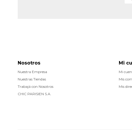
Nosotros
Mi c
Nuestra Empresa
Mi cuen
Nuestras Tiendas
Mis co
Trabajá con Nosotros
Mis dire
CHIC PARISIEN S.A.