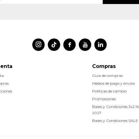




uenta
Compras
ta
Guía de compras
mpras
Medios de pago y envíos
cciones
Políticas de cambio
Promociones
Bases y Condiciones 3x2 
2027
Bases y Condiciones SALE