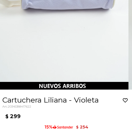
Cartuchera Liliana - Violeta
20345388417622
299
$
254
$