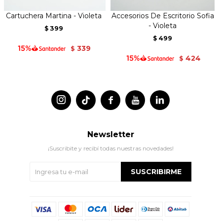
Cartuchera Martina - Violeta
Accesorios De Escritorio Sofia
- Violeta
399
$
499
$
339
$
424
$




Newsletter
¡Suscribite y recibí todas nuestras novedades!
SUSCRIBIRME