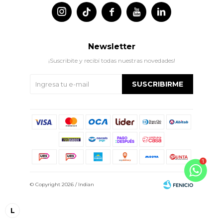




Newsletter
¡Suscribite y recibí todas nuestras novedades!
SUSCRIBIRME
© Copyright 2026 / Indian
L