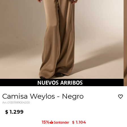
Camisa Weylos - Negro
01351999004200
1.299
$
1.104
$