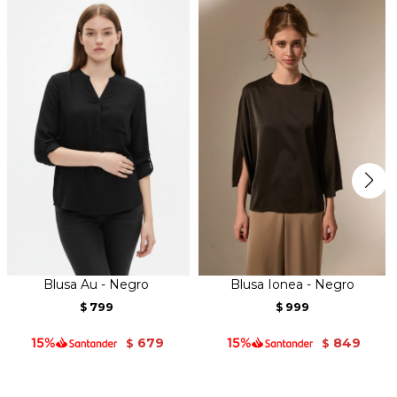
Blusa Au - Negro
Blusa Ionea - Negro
799
999
$
$
679
849
$
$