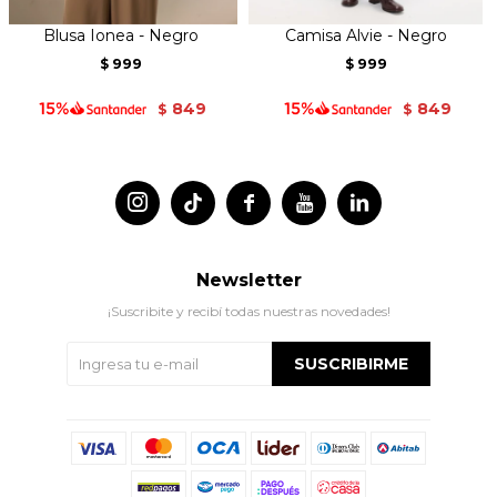
Blusa Ionea - Negro
Camisa Alvie - Negro
999
999
$
$
849
849
$
$




Newsletter
¡Suscribite y recibí todas nuestras novedades!
SUSCRIBIRME