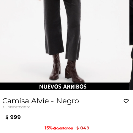
Camisa Alvie - Negro
01350313003200
999
$
849
$