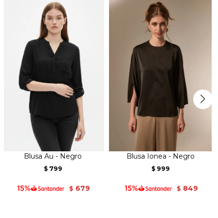
Blusa Au - Negro
Blusa Ionea - Negro
799
999
$
$
679
849
$
$