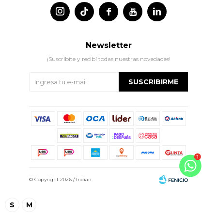




Newsletter
¡Suscribite y recibí todas nuestras novedades!
SUSCRIBIRME
© Copyright 2026 / Indian
S
M