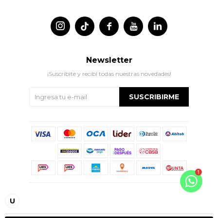




Newsletter
¡Suscribite y recibí todas nuestras novedades!
SUSCRIBIRME
© Copyright 2026 / Indian
U