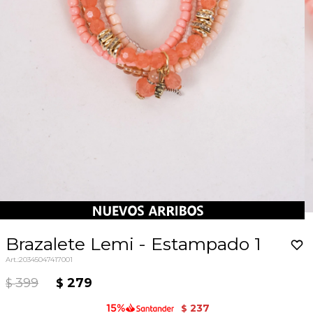
Brazalete Lemi - Estampado 1
20345047417001
399
279
$
$
237
$