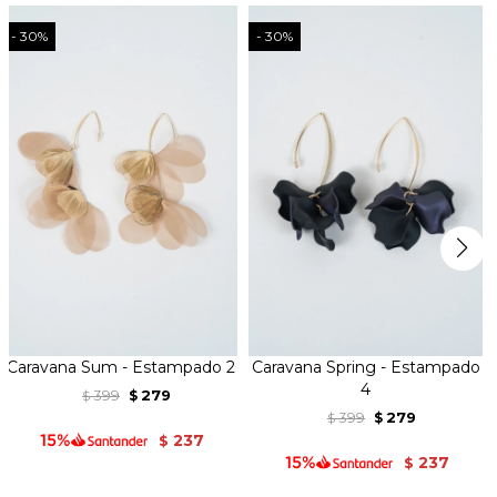
30
30
Caravana Sum - Estampado 2
Caravana Spring - Estampado
4
399
279
$
$
399
279
$
$
237
$
237
$