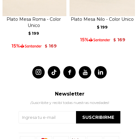
Plato Mesa Roma - Color
Plato Mesa Nilo - Color Unico
Unico
199
$
199
$
169
$
169
$




Newsletter
¡Suscribite y recibí todas nuestras novedades!
SUSCRIBIRME