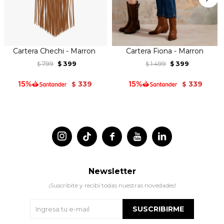
Cartera Chechi - Marron
Cartera Fiona - Marron
799
399
1.499
399
$
$
$
$
339
339
$
$




Newsletter
¡Suscribite y recibí todas nuestras novedades!
SUSCRIBIRME