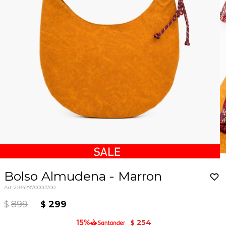
Bolso Almudena - Marron
20342970000700
899
299
$
$
254
$