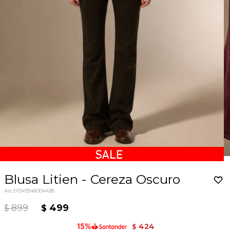
Blusa Litien - Cereza Oscuro
01349348004438
899
499
$
$
424
$