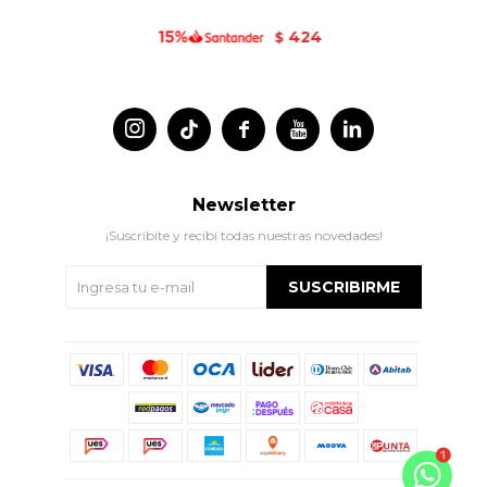
424
$




Newsletter
¡Suscribite y recibí todas nuestras novedades!
SUSCRIBIRME