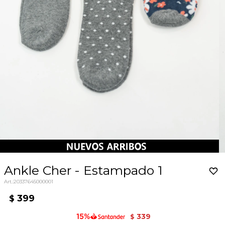
Ankle Cher - Estampado 1
20337645000001
399
$
339
$