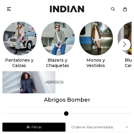

Pantalones y
Blazers y
Monos y
Blus
Calzas
Chaquetas
Vestidos
Cam
Abrigos Bomber
Recomendados