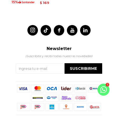
169
$




Newsletter
¡Suscribite y recibí todas nuestras novedades!
SUSCRIBIRME