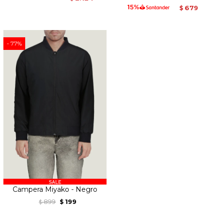
679
$
77
Campera Miyako - Negro
899
199
$
$