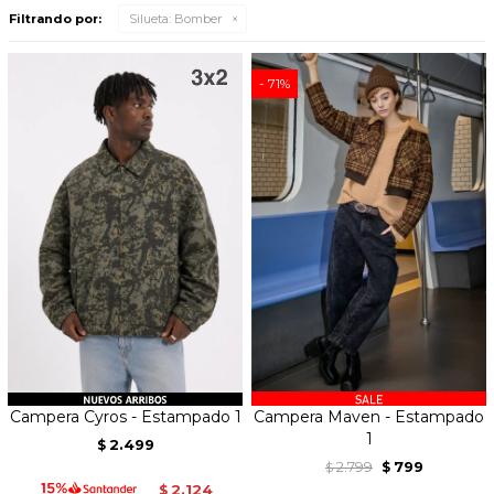
Filtrando por:
Silueta:
Bomber
71
Campera Cyros - Estampado 1
Campera Maven - Estampado
1
2.499
$
2.799
799
$
$
2.124
$