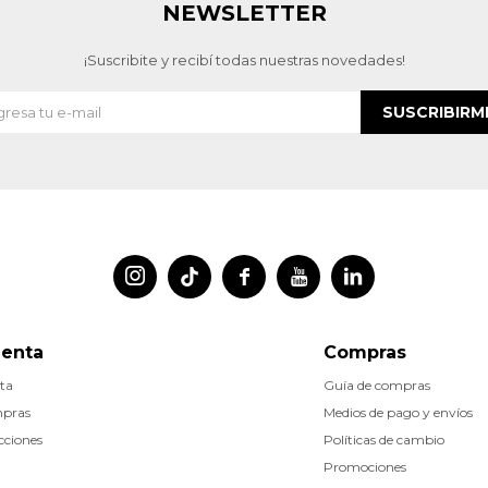
NEWSLETTER
¡Suscribite y recibí todas nuestras novedades!
SUSCRIBIRM




uenta
Compras
ta
Guía de compras
mpras
Medios de pago y envíos
cciones
Políticas de cambio
Promociones