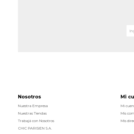
Nosotros
Mi c
Nuestra Empresa
Mi cuen
Nuestras Tiendas
Mis co
Trabajá con Nosotros
Mis dire
CHIC PARISIEN S.A.