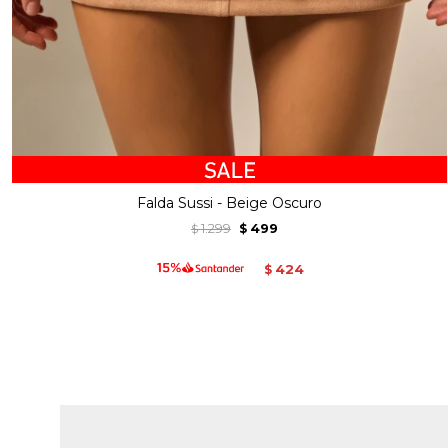
Falda Sussi - Beige Oscuro
1.299
499
$
$
424
$