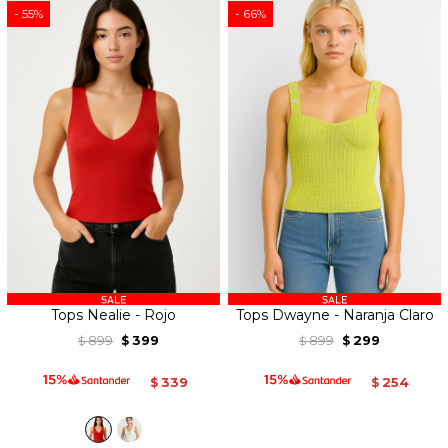
55
66
Tops Nealie - Rojo
Tops Dwayne - Naranja Claro
899
399
899
299
$
$
$
$
339
254
$
$