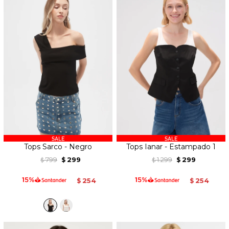
Tops Sarco - Negro
Tops Ianar - Estampado 1
799
299
1.299
299
$
$
$
$
254
254
$
$