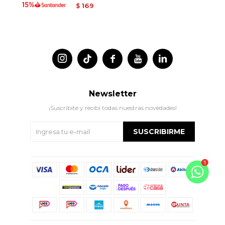
169
$




Newsletter
¡Suscribite y recibí todas nuestras novedades!
SUSCRIBIRME