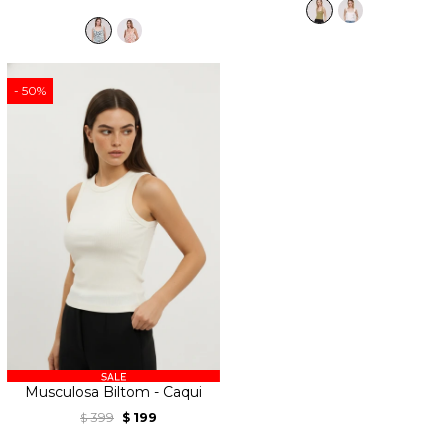
50
Musculosa Biltom - Caqui
399
199
$
$