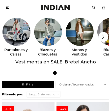

Pantalones y
Blazers y
Monos y
Blus
Calzas
Chaquetas
Vestidos
Cam
Vestimenta en SALE, Bretel Ancho
Recomendados
Filtrando por:
Largo:
Bretel Ancho
40
44