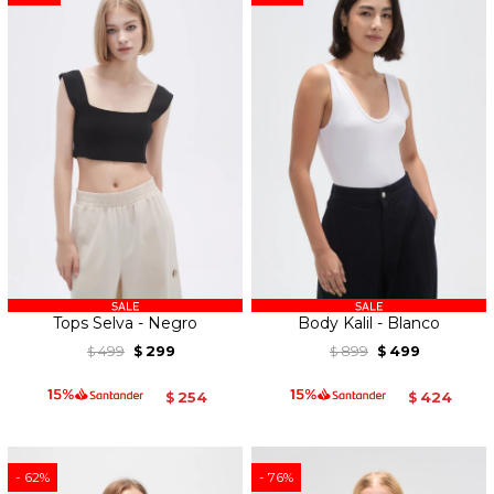
Tops Selva - Negro
Body Kalil - Blanco
499
299
899
499
$
$
$
$
254
424
$
$
62
76