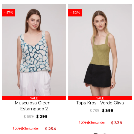
57
50
Musculosa Oleen -
Tops Kros - Verde Oliva
Estampado 2
799
399
$
$
699
299
$
$
339
$
254
$