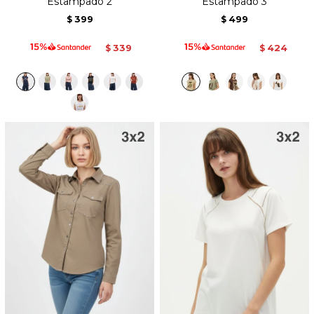
Estampado 2
Estampado 3
399
499
$
$
339
424
$
$