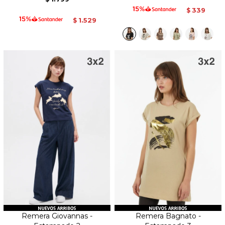
339
$
1.529
$
Remera Giovannas -
Remera Bagnato -