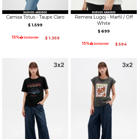
Camisa Totus - Taupe Claro
Remera Lugoj - Marfil / Off
White
1.599
$
699
$
1.359
$
594
$