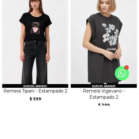
Remera Tipani - Estampado 2
Remera Vigevano -
Estampado 2
399
$
399
$
339
$
339
$