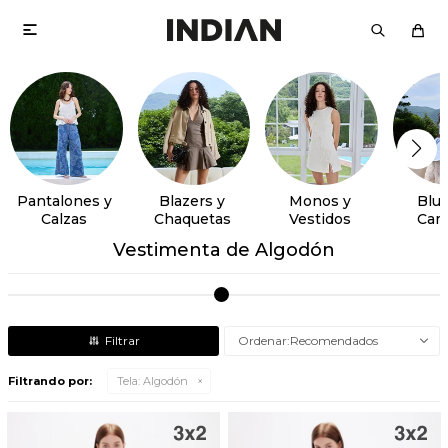

Pantalones y
Blazers y
Monos y
Blus
Calzas
Chaquetas
Vestidos
Cam
Vestimenta de Algodón
Recomendados
Filtrando por:
Tela:
Algodón