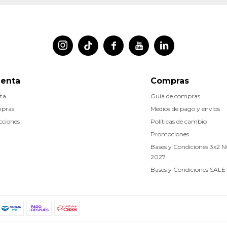




uenta
Compras
ta
Guía de compras
mpras
Medios de pago y envíos
cciones
Políticas de cambio
Promociones
Bases y Condiciones 3x2 
2027
Bases y Condiciones SALE