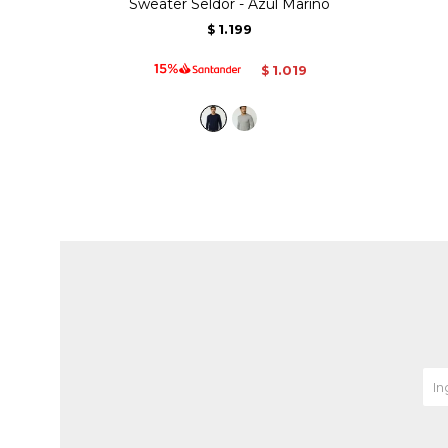
Sweater Seldor - Azul Marino
1.199
$
1.019
$