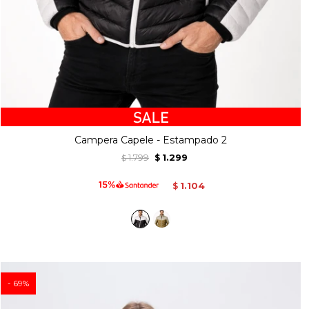
Campera Capele - Estampado 2
1.799
1.299
$
$
1.104
$
69