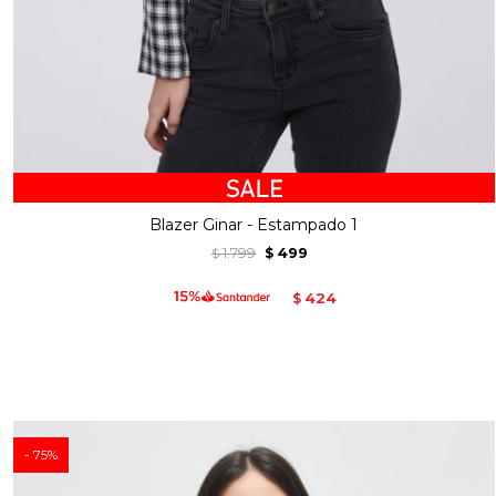
Blazer Ginar - Estampado 1
1.799
499
$
$
424
$
75