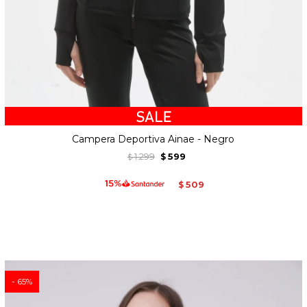
Campera Deportiva Ainae - Negro
1.299
599
$
$
509
$
65