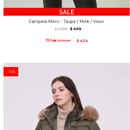
Campera Merci - Taupe / Mink / Vison
2.399
499
$
$
424
$
72