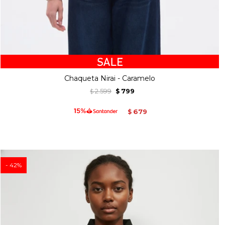
Chaqueta Nirai - Caramelo
2.599
799
$
$
679
$
42