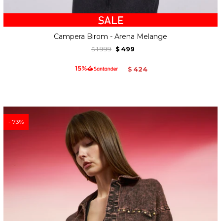
Campera Birom - Arena Melange
1.999
499
$
$
424
$
73