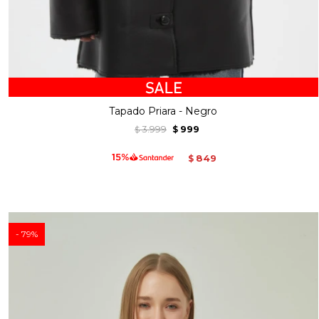
Tapado Priara - Negro
3.999
999
$
$
849
$
79