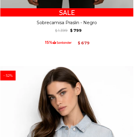
Sobrecamisa Praslin - Negro
1.399
799
$
$
679
$
52