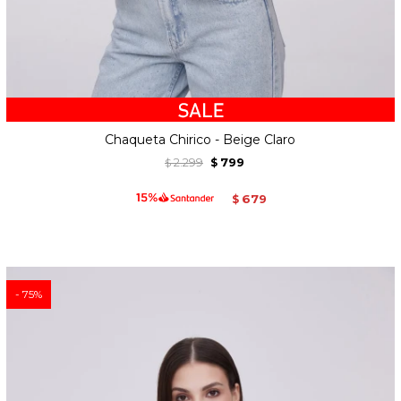
Chaqueta Chirico - Beige Claro
2.299
799
$
$
679
$
75