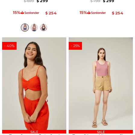
699
299
799
299
$
$
$
$
254
254
$
$
40
25