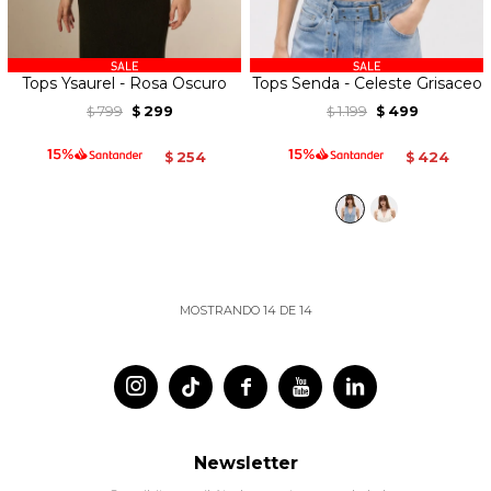
Tops Ysaurel - Rosa Oscuro
Tops Senda - Celeste Grisaceo
799
299
1.199
499
$
$
$
$
254
424
$
$
MOSTRANDO
14
DE
14




Newsletter