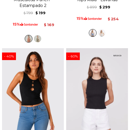
Estampado 2
899
299
$
$
799
199
$
$
254
$
169
$
40
60