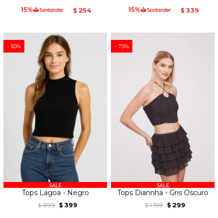
254
339
$
$
55
75
Tops Lagoa - Negro
Tops Diannha - Gris Oscuro
899
399
1.199
299
$
$
$
$