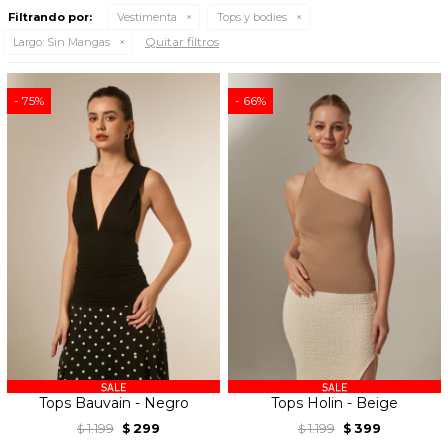
Filtrando por:
Vestimenta
Tops y bodies
Quitar filtros
Largo:
Sin Mangas
75
66
Tops Bauvain - Negro
Tops Holin - Beige
1.199
299
1.199
399
$
$
$
$