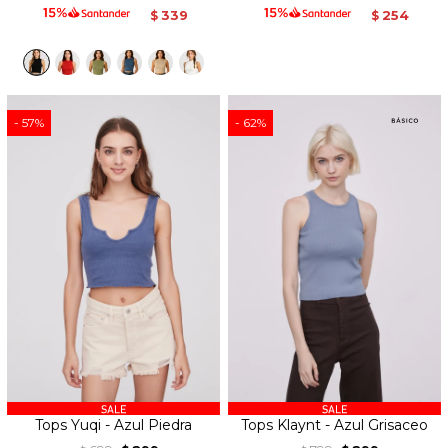
339
254
$
$
57
62
Tops Yuqi - Azul Piedra
Tops Klaynt - Azul Grisaceo