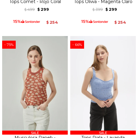
Tops Comet - Rojo Coral
Tops Oliwa - Magenta Claro
499
299
399
299
$
$
$
$
254
254
$
$
75
66
Musculosa Paneh -
Tops Riala - Lavanda