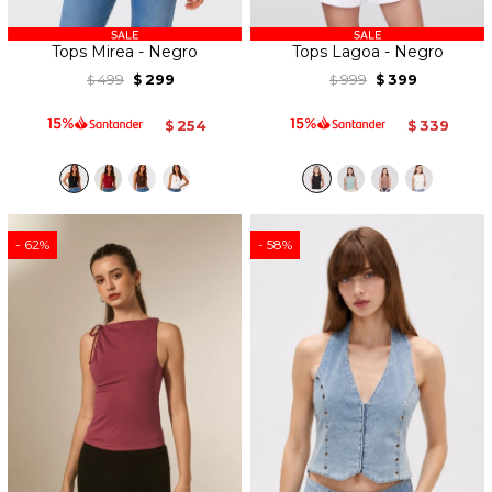
Tops Mirea - Negro
Tops Lagoa - Negro
499
299
999
399
$
$
$
$
254
339
$
$
62
58