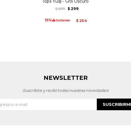
Tops Yuqi - Gris Oscuro
699
299
$
$
254
$
NEWSLETTER
¡Suscribite y recibí todas nuestras novedades!
SUSCRIBIRM