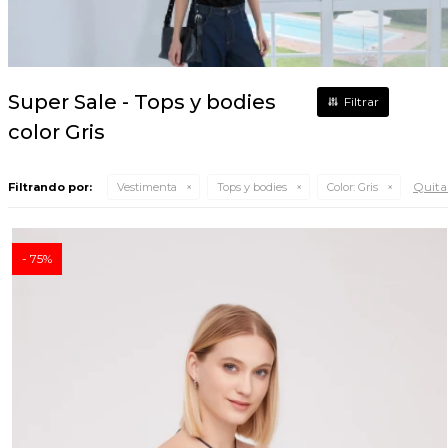
Super Sale - Tops y bodies
color Gris
Quitar
Filtrando por:
Vestimenta
Tops y bodies
Color:
Gris
75