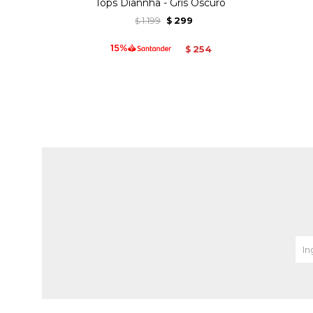
Tops Diannha - Gris Oscuro
1.199
299
$
$
254
$