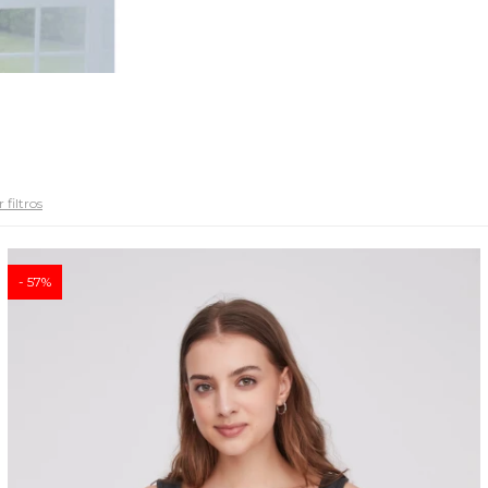
 filtros
57