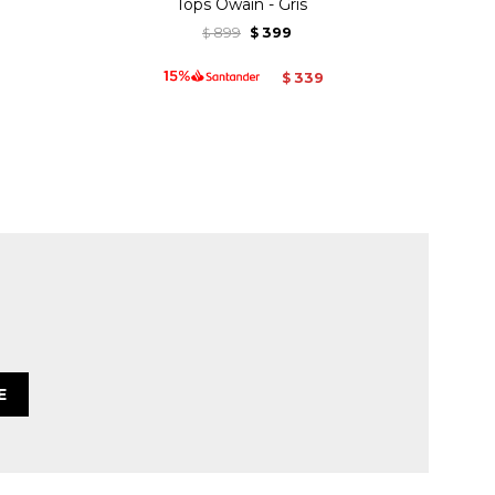
Tops Owain - Gris
899
399
$
$
339
$
E