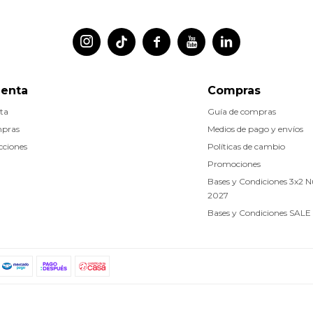




uenta
Compras
ta
Guía de compras
mpras
Medios de pago y envíos
cciones
Políticas de cambio
Promociones
Bases y Condiciones 3x2 
2027
Bases y Condiciones SALE