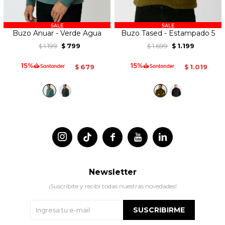
Buzo Anuar - Verde Agua
Buzo Tased - Estampado 5
1.199
799
1.699
1.199
$
$
$
$
679
1.019
$
$




Newsletter
¡Suscribite y recibí todas nuestras novedades!
SUSCRIBIRME