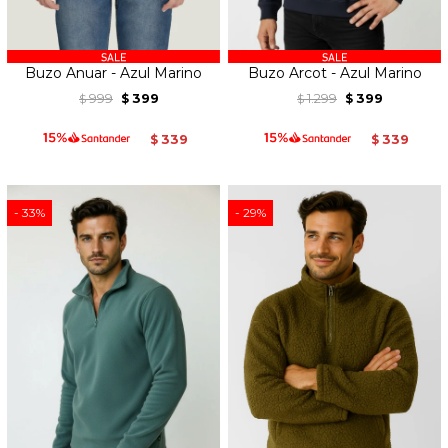
Buzo Anuar - Azul Marino
Buzo Arcot - Azul Marino
999
399
1.299
399
$
$
$
$
339
339
$
$
33
29