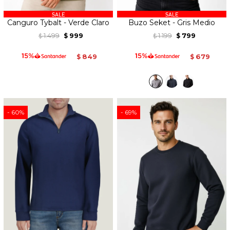
Canguro Tybalt - Verde Claro
Buzo Seket - Gris Medio
1.499
999
1.199
799
$
$
$
$
849
679
$
$
60
69