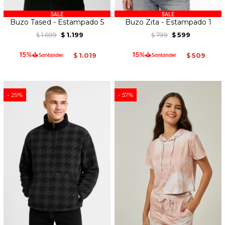
Buzo Tased - Estampado 5
Buzo Zita - Estampado 1
1.699
1.199
799
599
$
$
$
$
1.019
509
$
$
29
57