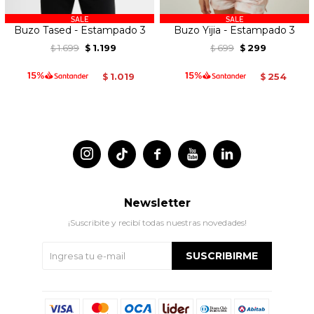
Buzo Tased - Estampado 3
Buzo Yijia - Estampado 3
1.699
1.199
699
299
$
$
$
$
1.019
254
$
$




Newsletter
¡Suscribite y recibí todas nuestras novedades!
SUSCRIBIRME