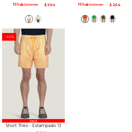
594
254
$
$
40
Short Theo - Estampado 13