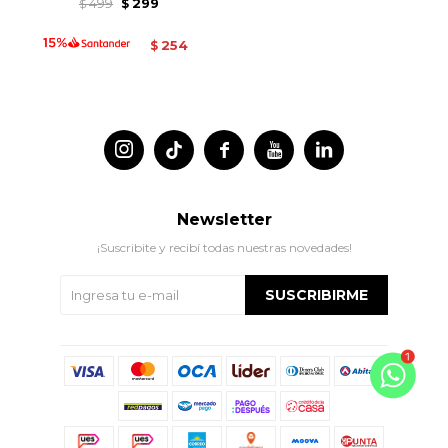
499
299
$
$
254
$




Newsletter
¡Suscribite y recibí todas nuestras novedades!
SUSCRIBIRME