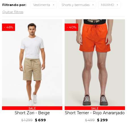
Filtrando por:
Vestimenta
Shorts y bermudas
MAXIMO
Quitar filtros
46
40
Short Zori - Beige
Short Terrier - Rojo Anaranjado
1.299
699
499
299
$
$
$
$