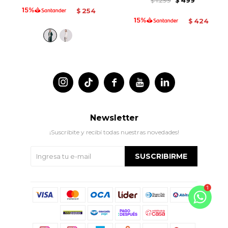
$
$
254
$
424
$




Newsletter
¡Suscribite y recibí todas nuestras novedades!
SUSCRIBIRME