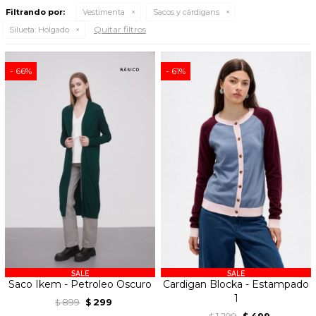
Filtrando por:
Vestimenta
Sacos y cárdigans
Quitar filtros
Silueta:
Holgado
66
61
Saco Ikem - Petroleo Oscuro
Cardigan Blocka - Estampado
1
899
299
$
$
1.299
499