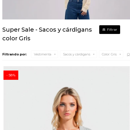
Super Sale - Sacos y cárdigans
color Gris
Qu
Filtrando por:
Vestimenta
Sacos y cárdigans
Color:
Gris
58