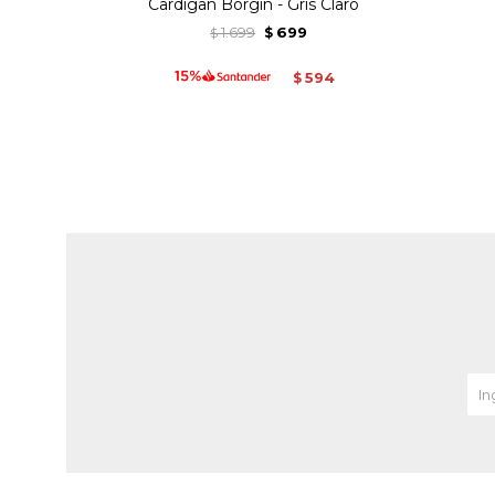
Cardigan Borgin - Gris Claro
1.699
699
$
$
594
$