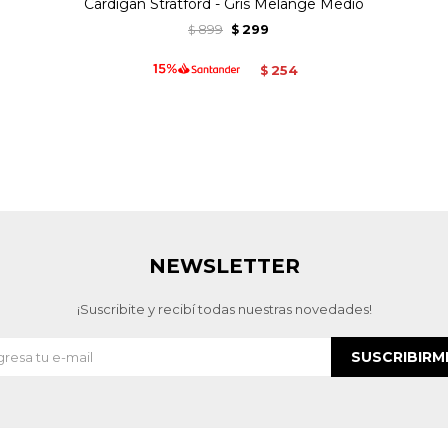
Cardigan Stratford - Gris Melange Medio
899
299
$
$
254
$
NEWSLETTER
¡Suscribite y recibí todas nuestras novedades!
SUSCRIBIRM