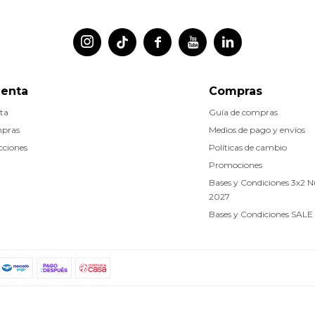




uenta
Compras
ta
Guía de compras
mpras
Medios de pago y envíos
cciones
Políticas de cambio
Promociones
Bases y Condiciones 3x2 
2027
Bases y Condiciones SALE