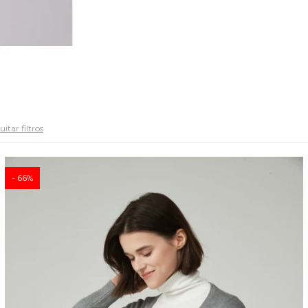
itar filtros
66