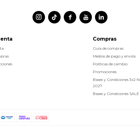




uenta
Compras
ta
Guía de compras
mpras
Medios de pago y envíos
cciones
Políticas de cambio
Promociones
Bases y Condiciones 3x2 
2027
Bases y Condiciones SALE