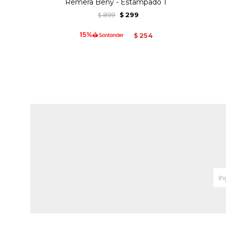
Remera Beny - Estampado 1
899
299
$
$
254
$