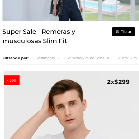
Super Sale - Remeras y
musculosas Slim Fit
Filtrando por:
Vestimenta
Remeras y musculosas
Silueta:
Slim F
66