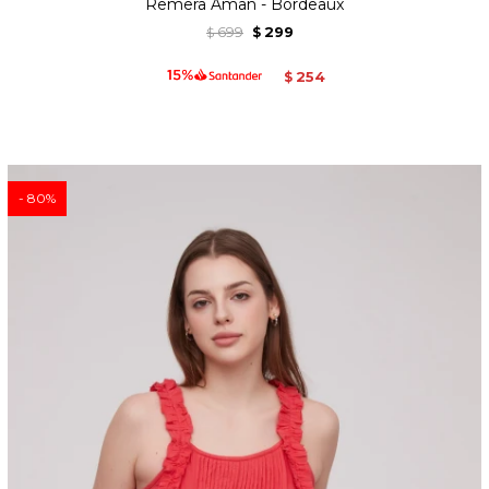
Remera Aman - Bordeaux
699
299
$
$
254
$
80