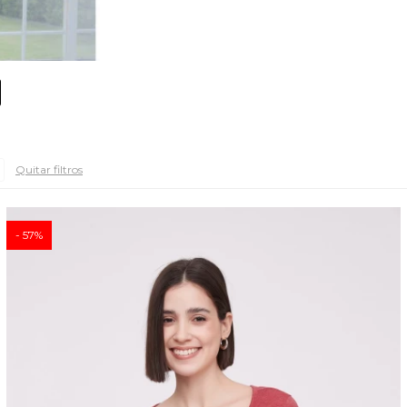
Quitar filtros
57