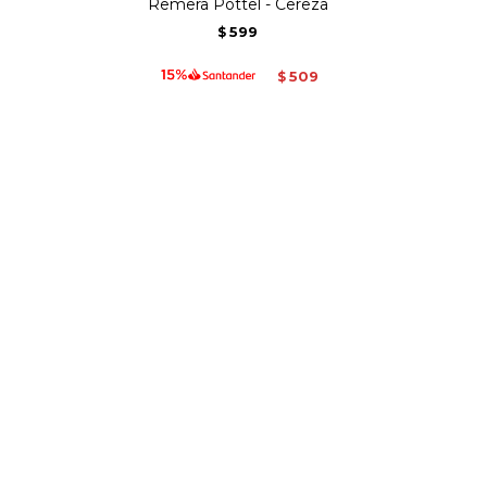
Remera Pottel - Cereza
599
$
509
$