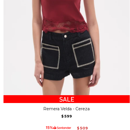
Remera Velda - Cereza
599
$
509
$