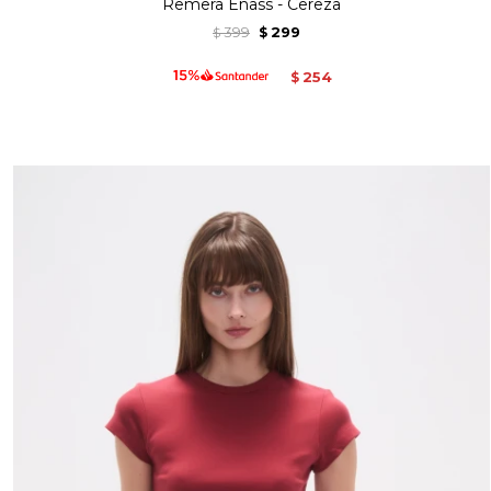
Remera Enass - Cereza
399
299
$
$
254
$