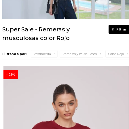
Super Sale - Remeras y
musculosas color Rojo
Filtrando por:
Vestimenta
Remeras y musculosas
Color:
Rojo
25