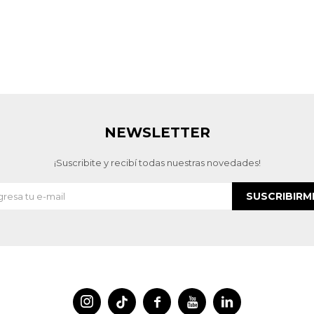
NEWSLETTER
¡Suscribite y recibí todas nuestras novedades!
SUSCRIBIRM



