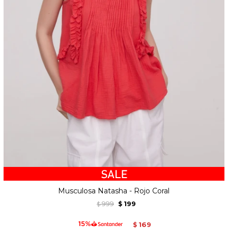
Musculosa Natasha - Rojo Coral
999
199
$
$
169
$