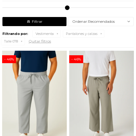
Recomendados
Filtrando por:
Vestimenta
Pantalones y calzas
Quitar filtros
Talle 078
46
46