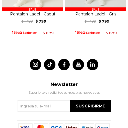
Pantalon Ladel - Caqui
Pantalon Ladel - Gris
1.499
799
1.499
799
$
$
$
$
679
679
$
$




Newsletter
¡Suscribite y recibí todas nuestras novedades!
SUSCRIBIRME