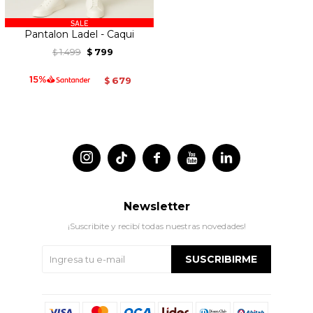
Pantalon Ladel - Caqui
1.499
799
$
$
679
$




Newsletter
¡Suscribite y recibí todas nuestras novedades!
SUSCRIBIRME