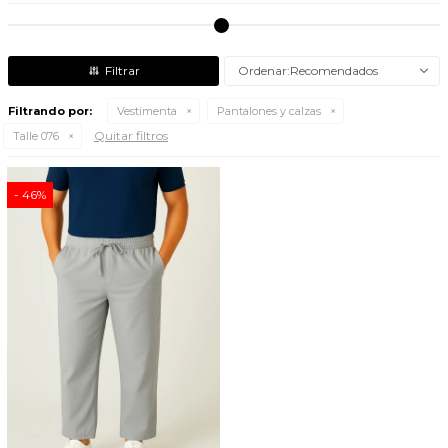
Recomendados
Filtrando por:
Vestimenta
Pantalones y calzas
Quitar filtros
Talle 076
46